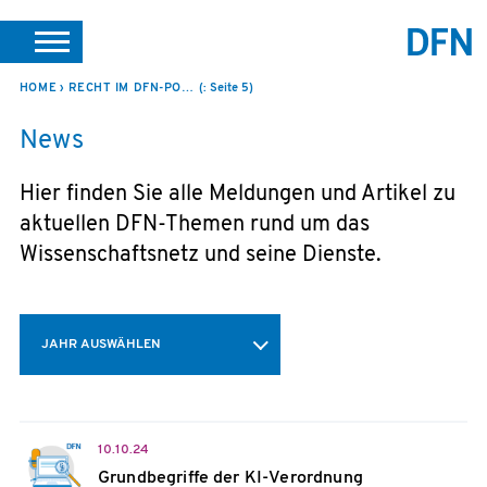
SUCHE
PORTALE
SUPPORT
JOBS
LEICHTE SPRACHE
HOME
RECHT IM DFN-PODCAST
(: Seite 5)
News
VEREIN INTERN
Hier finden Sie alle Meldungen und Artikel zu
aktuellen DFN-Themen rund um das
Wissenschaftsnetz und seine Dienste.
JAHR AUSWÄHLEN
10.10.24
Grundbegriffe der KI-Verordnung